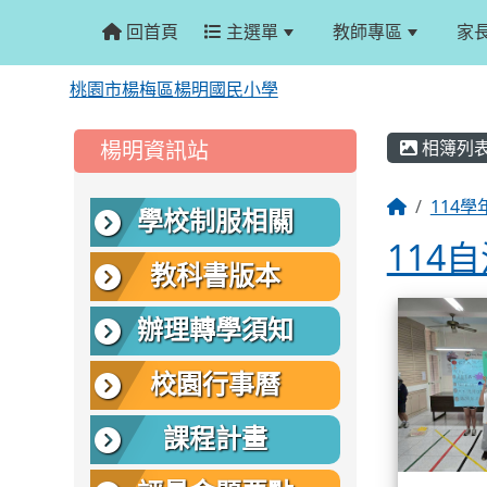
回首頁
主選單
教師專區
家
桃園市楊梅區楊明國民小學
:::
:::
楊明資訊站
相簿列
114學
學校制服相關
114
教科書版本
相簿
辦理轉學須知
校園行事曆
課程計畫