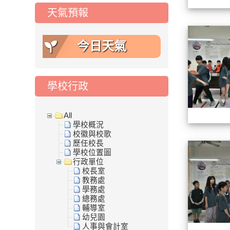
天氣預報
今日天氣
學校行政
All
學校概況
校徽與校歌
歷任校長
學校位置圖
行政單位
校長室
教務處
學務處
總務處
輔導室
幼兒園
人事與會計室