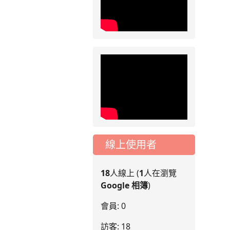
治市候選人政見發表會
線上使用者
治市候選人政見發表會
18
人線上 (
1
人在瀏覽
Google 相簿
)
會員: 0
訪客: 18