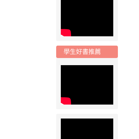
2026-08-03
重要
115學年度一、三、
五年級常態編班結果
治市候選人政見發表會
公告
2026-07-31
公告
學校對面建案申請8
學生好書推薦
月份「施工車輛臨
停」一案，請各位用
路人留意
2026-07-17
公告
公告-115年桃園市運
治市候選人政見發表會
動會國小游泳比賽楊
梅區代表選手 集訓及
比賽通知