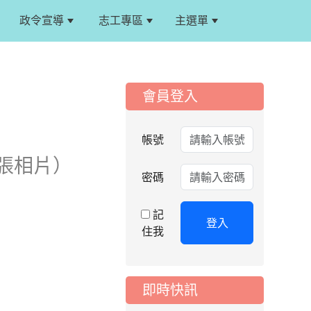
政令宣導
志工專區
主選單
:::
:::
會員登入
2026-08-06
公告
帳號
115年桃園市運動會國
 張相片）
小游泳比賽楊梅區代
表選手服裝領取通知
密碼
2026-08-05
治市候選人政見發表會
重要
記
115學年度課後照顧
登入
住我
服務班教師甄選簡章
2026-08-03
重要
115學年度一、三、
即時快訊
五年級常態編班結果
公告