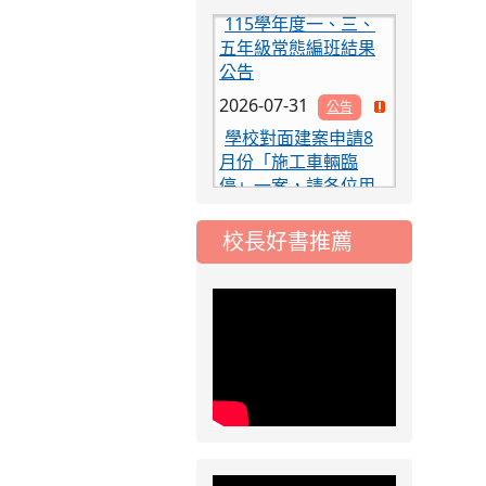
2026-07-31
公告
學校對面建案申請8
治市候選人政見發表會
月份「施工車輛臨
停」一案，請各位用
路人留意
2026-07-17
公告
公告-115年桃園市運
動會國小游泳比賽楊
校長好書推薦
梅區代表選手 集訓及
比賽通知
2026-08-06
公告
治市候選人政見發表會
115年桃園市運動會國
小游泳比賽楊梅區代
表選手服裝領取通知
2026-08-05
重要
115學年度課後照顧
服務班教師甄選簡章