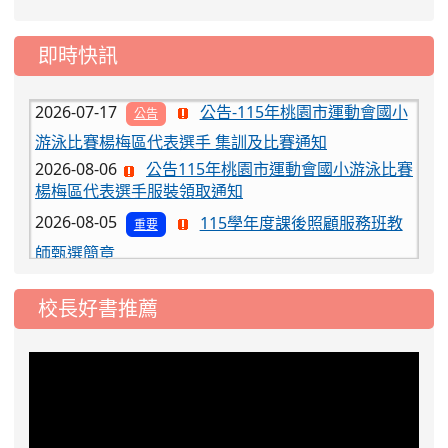
態編班結果公告
2026-07-31
學校對面建案申請8月份「施
公告
即時快訊
工車輛臨停」一案，請各位用路人留意
2026-07-17
公告-115年桃園市運動會國小
公告
游泳比賽楊梅區代表選手 集訓及比賽通知
2026-08-06
公告115年桃園市運動會國小游泳比賽
楊梅區代表選手服裝領取通知
2026-08-05
115學年度課後照顧服務班教
重要
師甄選簡章
2026-08-03
115學年度一、三、五年級常
重要
態編班結果公告
校長好書推薦
2026-07-31
學校對面建案申請8月份「施
公告
工車輛臨停」一案，請各位用路人留意
2026-07-17
公告-115年桃園市運動會國小
公告
游泳比賽楊梅區代表選手 集訓及比賽通知