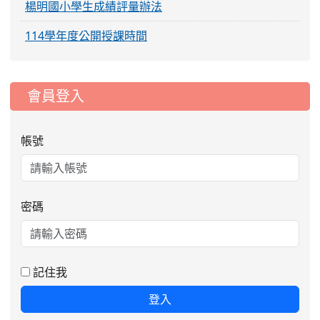
楊明國小學生成績評量辦法
114學年度公開授課時間
:::
會員登入
帳號
密碼
2026-08-06
公告115年桃園市運動會國小游泳比賽
楊梅區代表選手服裝領取通知
2026-08-05
115學年度課後照顧服務班教
重要
記住我
師甄選簡章
登入
2026-08-03
115學年度一、三、五年級常
重要