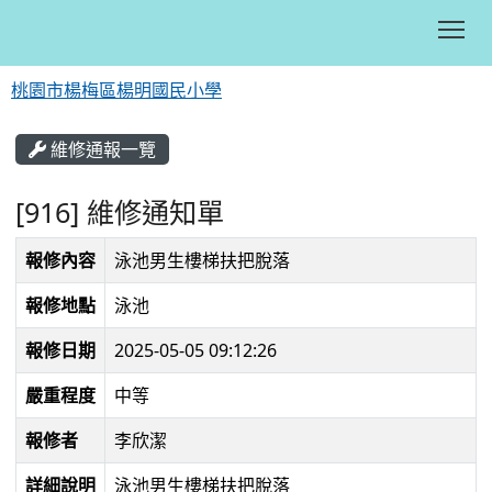
Tog
桃園市楊梅區楊明國民小學
:::
維修通報一覽
[916] 維修通知單
報修內容
泳池男生樓梯扶把脫落
報修地點
泳池
報修日期
2025-05-05 09:12:26
嚴重程度
中等
報修者
李欣潔
詳細說明
泳池男生樓梯扶把脫落