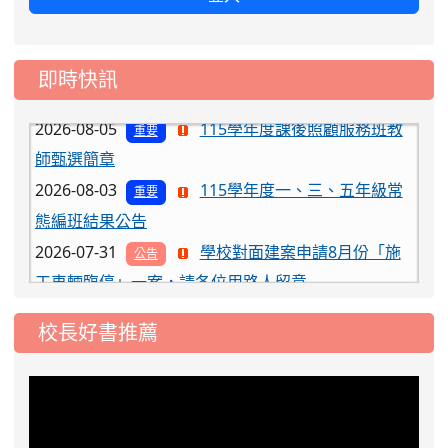
2026-08-06
公告115年桃園市運動會國小游泳比賽
即時快訊
楊梅區代表選手服裝領取通知
2026-08-05
115學年度課後照顧服務班教
重要
師甄選簡章
2026-08-03
115學年度一、三、五年級常
重要
態編班結果公告
2026-07-31
學校對面建案申請8月份「施
公告
工車輛臨停」一案，請各位用路人留意
2026-07-17
公告-115年桃園市運動會國小
公告
游泳比賽楊梅區代表選手 集訓及比賽通知
校長好書推薦
2026-08-06
公告115年桃園市運動會國小游泳比賽
楊梅區代表選手服裝領取通知
2026-08-05
115學年度課後照顧服務班教
重要
師甄選簡章