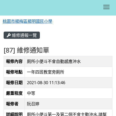
Tog
桃園市楊梅區楊明國民小學
:::
維修通報一覽
[87] 維修通知單
報修內容
厠所小便斗不會自動感應沖水
報修地點
一年四班教室旁厠所
報修日期
2021-08-30 11:13:46
嚴重程度
中等
報修者
阮召婷
詳細說明
厠所小便斗第一及第二個不會主動沖水,請幫