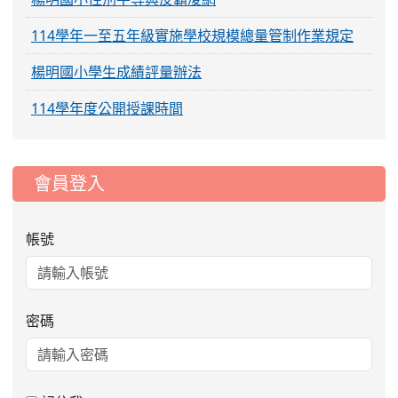
114學年一至五年級實施學校規模總量管制作業規定
楊明國小學生成績評量辦法
114學年度公開授課時間
:::
會員登入
帳號
密碼
2026-08-06
公告115年桃園市運動會國小游泳比賽
楊梅區代表選手服裝領取通知
2026-08-05
115學年度課後照顧服務班教
重要
師甄選簡章