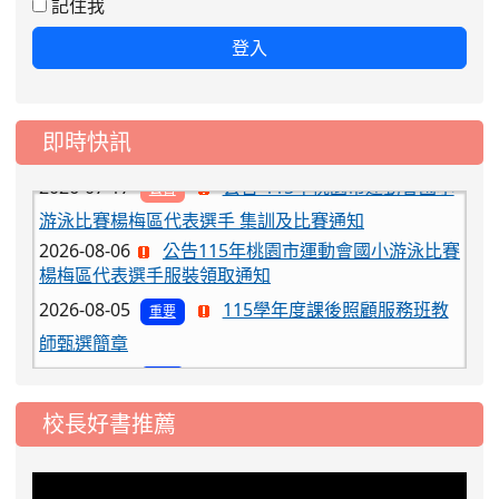
記住我
2026-08-03
115學年度一、三、五年級常
重要
登入
態編班結果公告
2026-07-31
學校對面建案申請8月份「施
公告
工車輛臨停」一案，請各位用路人留意
即時快訊
2026-07-17
公告-115年桃園市運動會國小
公告
游泳比賽楊梅區代表選手 集訓及比賽通知
2026-08-06
公告115年桃園市運動會國小游泳比賽
楊梅區代表選手服裝領取通知
2026-08-05
115學年度課後照顧服務班教
重要
師甄選簡章
2026-08-03
115學年度一、三、五年級常
重要
態編班結果公告
校長好書推薦
2026-07-31
學校對面建案申請8月份「施
公告
工車輛臨停」一案，請各位用路人留意
2026-07-17
公告-115年桃園市運動會國小
公告