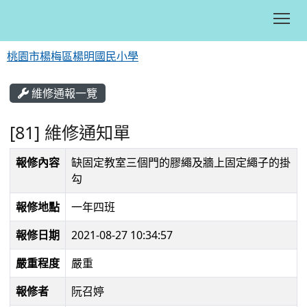
Tog
桃園市楊梅區楊明國民小學
:::
維修通報一覽
[81] 維修通知單
報修內容
缺固定教室三個門的膠繩及牆上固定繩子的掛
勾
報修地點
一年四班
報修日期
2021-08-27 10:34:57
嚴重程度
嚴重
報修者
阮召婷