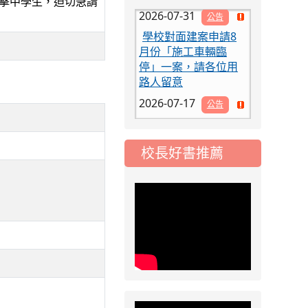
擊中學生，迫切急請
公告
學校對面建案申請8
月份「施工車輛臨
停」一案，請各位用
路人留意
2026-07-17
公告
公告-115年桃園市運
動會國小游泳比賽楊
梅區代表選手 集訓及
校長好書推薦
比賽通知
2026-08-06
公告
115年桃園市運動會國
小游泳比賽楊梅區代
表選手服裝領取通知
2026-08-05
重要
115學年度課後照顧
服務班教師甄選簡章
2026-08-03
重要