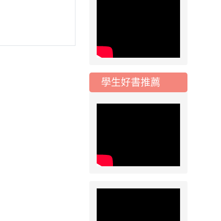
115學年度一、三、
五年級常態編班結果
公告
2026-07-31
公告
學校對面建案申請8
月份「施工車輛臨
停」一案，請各位用
學生好書推薦
路人留意
2026-07-17
公告
公告-115年桃園市運
動會國小游泳比賽楊
梅區代表選手 集訓及
比賽通知