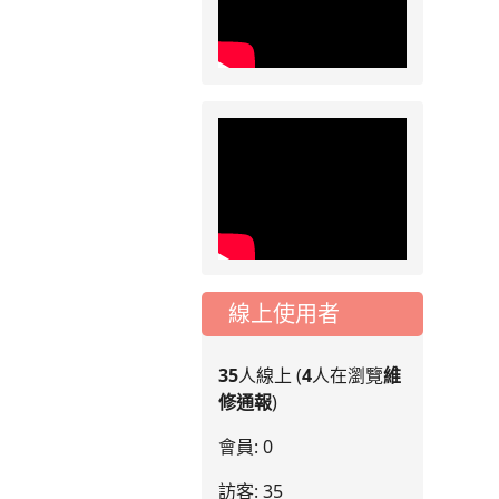
線上使用者
35
人線上 (
4
人在瀏覽
維
修通報
)
會員: 0
訪客: 35