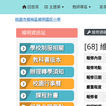
回首頁
主選單
教師專區
家
桃園市楊梅區楊明國民小學
:::
:::
楊明資訊站
維修通
[68]
學校制服相關
報修內容
教科書版本
報修地點
辦理轉學須知
報修日期
校園行事曆
嚴重程度
課程計畫
報修者