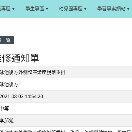
長專區
學生專區
幼兒園專區
學習專案網站
報一覽
 維修通知單
泳池後方外側整座燈座脫落垂掛
泳池後方
2021-08-02 14:54:20
中等
李邡彣