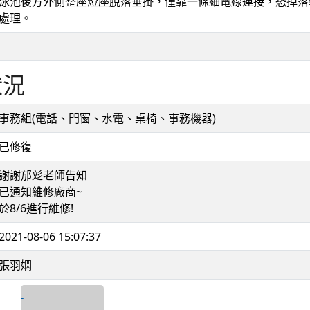
泳池後方外側整座燈座脫落垂掛，僅靠一條細電線連接，恐掉落
處理。
狀況
事務組(電話、門窗、水電、桌椅、事務機器)
已修復
謝謝邡彣老師告知
已通知維修廠商~
於8/6進行維修!
2021-08-06 15:07:37
張羽嫻