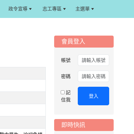
政令宣導
志工專區
主選單
:::
:::
會員登入
2026-08-06
公告
115年桃園市運動會國
帳號
小游泳比賽楊梅區代
表選手服裝領取通知
密碼
2026-08-05
重要
115學年度課後照顧
記
服務班教師甄選簡章
登入
住我
2026-08-03
重要
115學年度一、三、
五年級常態編班結果
即時快訊
公告
2026-07-31