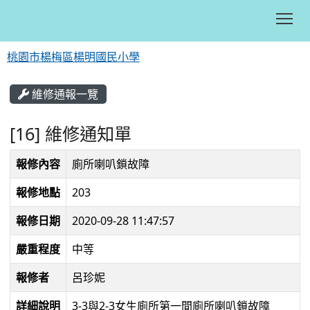
Tog
桃園市楊梅區楊明國民小學
:::
維修通報一覽
[16] 維修通知單
報修內容
廁所喇叭鎖故障
報修地點
203
報修日期
2020-09-28 11:47:57
嚴重程度
中等
報修者
呂珍妮
詳細說明
3-3與2-3女生廁所第一間廁所喇叭鎖故障