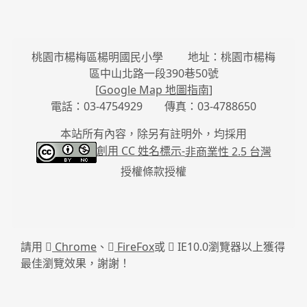
桃園市楊梅區楊明國民小學 地址：桃園市楊梅
區中山北路一段390巷50號
[
Google Map 地圖指南
]
電話：03-4754929 傳真：03-4788650
本站所有內容，除另有註明外，均採用
創用 CC 姓名標示-
非商業性 2.5 台灣
授權條款授權
請用
Chrome
、
FireFox
或
IE10.0瀏覽器以上獲得
最佳瀏覽效果，謝謝！