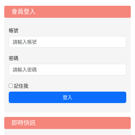
:::
會員登入
帳號
密碼
2026-08-06
公告115年桃園市運動會國小游泳比賽
楊梅區代表選手服裝領取通知
2026-08-05
115學年度課後照顧服務班教
重要
記住我
師甄選簡章
2026-08-03
115學年度一、三、五年級常
重要
登入
態編班結果公告
2026-07-31
學校對面建案申請8月份「施
公告
即時快訊
工車輛臨停」一案，請各位用路人留意
2026-07-17
公告-115年桃園市運動會國小
公告