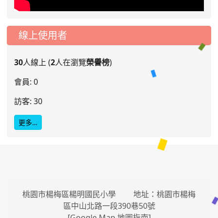
線上使用者
30
人線上 (
2
人在瀏覽
榮譽榜
)
會員: 0
訪客: 30
更多…
桃園市楊梅區楊明國民小學 地址：桃園市楊梅
區中山北路一段390巷50號
[
Google Map 地圖指南
]