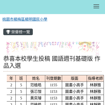
Tog
桃園市楊梅區楊明國民小學
:::
榮譽榜一覽
恭喜本校學生投稿 國語週刊基礎版 作
品入選
年
班
姓名
刊登期數
版面
指導老師
2
5
范植皓
1155
圖畫小高手
林靜雅
2
5
張芯愷
1153
圖畫小高手
林靜雅
2
5
黃奕璿
1153
圖畫小高手
林靜雅
2
5
范植皓
1152
圖畫小高手
林靜雅