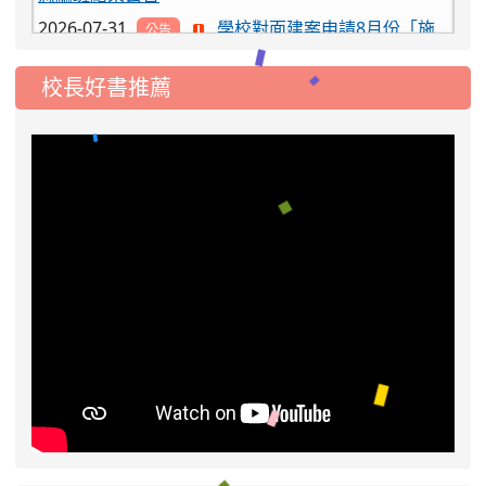
2026-07-31
學校對面建案申請8月份「施
公告
工車輛臨停」一案，請各位用路人留意
2026-07-17
公告-115年桃園市運動會國小
公告
校長好書推薦
游泳比賽楊梅區代表選手 集訓及比賽通知
2026-08-06
公告115年桃園市運動會國小游泳比賽
楊梅區代表選手服裝領取通知
2026-08-05
115學年度課後照顧服務班教
重要
師甄選簡章
2026-08-03
115學年度一、三、五年級常
重要
態編班結果公告
2026-07-31
學校對面建案申請8月份「施
公告
工車輛臨停」一案，請各位用路人留意
2026-07-17
公告-115年桃園市運動會國小
公告
游泳比賽楊梅區代表選手 集訓及比賽通知