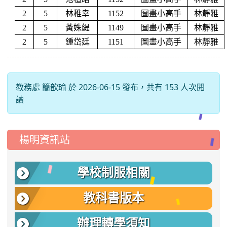
2
5
林稚幸
1152
圖畫小高手
林靜雅
2
5
黃姝緹
1149
圖畫小高手
林靜雅
2
5
鍾岱廷
1151
圖畫小高手
林靜雅
教務處 簡歆瑜 於 2026-06-15 發布，共有 153 人次閱
讀
:::
楊明資訊站
學校制服相關
教科書版本
辦理轉學須知