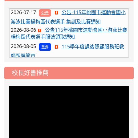
2026-07-17
公告-115年桃園市運動會國小
公告
游泳比賽楊梅區代表選手 集訓及比賽通知
2026-08-06
公告115年桃園市運動會國小游泳比賽
楊梅區代表選手服裝領取通知
2026-08-05
115學年度課後照顧服務班教
重要
師甄選簡章
2026-08-03
115學年度一、三、五年級常
重要
態編班結果公告
校長好書推薦
2026-07-31
學校對面建案申請8月份「施
公告
工車輛臨停」一案，請各位用路人留意
2026-07-17
公告-115年桃園市運動會國小
公告
游泳比賽楊梅區代表選手 集訓及比賽通知