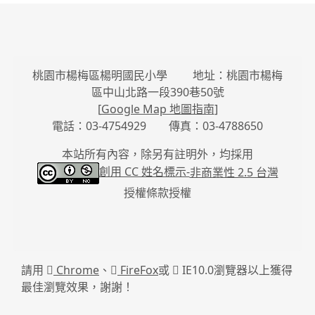
桃園市楊梅區楊明國民小學 地址：桃園市楊梅
區中山北路一段390巷50號
[
Google Map 地圖指南
]
電話：03-4754929 傳真：03-4788650
本站所有內容，除另有註明外，均採用
創用 CC 姓名標示-
非商業性 2.5 台灣
授權條款授權
請用
Chrome
、
FireFox
或
IE10.0瀏覽器以上獲得
最佳瀏覽效果，謝謝！