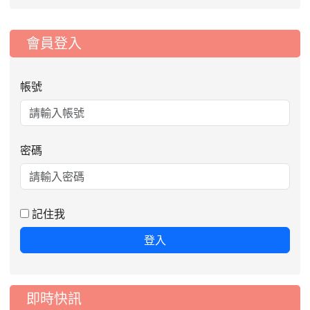
:::
會員登入
帳號
密碼
2026-08-06
公告115年桃園市運動會國小游泳比賽
楊梅區代表選手服裝領取通知
2026-08-05
115學年度課後照顧服務班教
重要
記住我
師甄選簡章
登入
2026-08-03
115學年度一、三、五年級常
重要
態編班結果公告
2026-07-31
學校對面建案申請8月份「施
公告
即時快訊
工車輛臨停」一案，請各位用路人留意