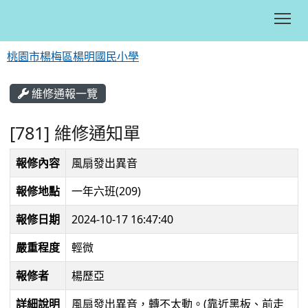
Tog
桃園市楊梅區楊明國民小學
:::
維修通報一覽
[781] 維修通知單
報修內容
風扇發出異音
報修地點
一年六班(209)
報修日期
2024-10-17 16:47:40
嚴重程度
輕微
報修者
楊歷亞
詳細說明
風扇發出異音，轉不太動。(靠近黑板、前走