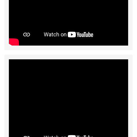
2026-08-03
115學年度一、三、五年級常
重要
態編班結果公告
2026-07-31
學校對面建案申請8月份「施
公告
工車輛臨停」一案，請各位用路人留意
2026-07-17
公告-115年桃園市運動會國小
公告
游泳比賽楊梅區代表選手 集訓及比賽通知