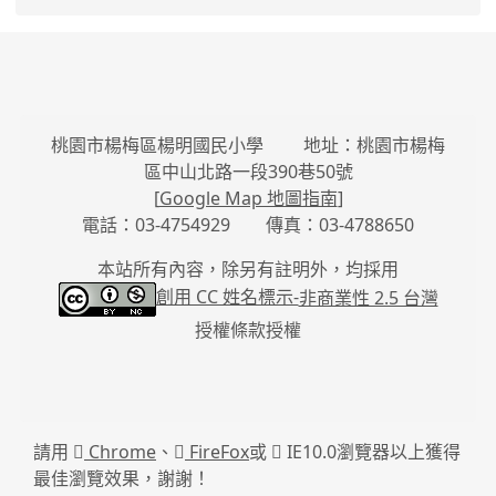
桃園市楊梅區楊明國民小學 地址：桃園市楊梅
區中山北路一段390巷50號
[
Google Map 地圖指南
]
電話：03-4754929 傳真：03-4788650
本站所有內容，除另有註明外，均採用
創用 CC 姓名標示-
非商業性 2.5 台灣
授權條款授權
請用
Chrome
、
FireFox
或
IE10.0瀏覽器以上獲得
最佳瀏覽效果，謝謝！