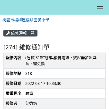
Tog
桃園市楊梅區楊明國民小學
:::
維修通報一覽
[274] 維修通知單
報修內容
(危險)318中排與後排電燈，變壓器發出噪
音，需更換
報修地點
318
報修日期
2022-08-17 10:33:30
嚴重程度
嚴重
報修者
葉秀炳