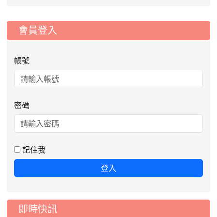
:::
會員登入
帳號
密碼
2026-08-06
公告115年桃園市運動會國小游泳比賽
楊梅區代表選手服裝領取通知
2026-08-05
115學年度課後照顧服務班教
重要
記住我
師甄選簡章
登入
2026-08-03
115學年度一、三、五年級常
重要
態編班結果公告
2026-07-31
學校對面建案申請8月份「施
公告
即時快訊
工車輛臨停」一案，請各位用路人留意