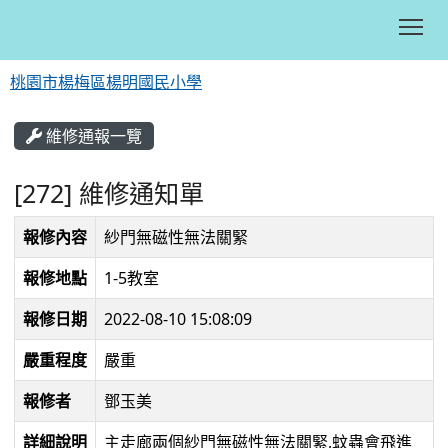
Tog
桃園市楊梅區楊明國民小學
:::
維修通報一覽
[272] 維修通知單
報修內容
紗門無磁性無法關緊
報修地點
1-5教室
報修日期
2022-08-10 15:08:09
嚴重程度
嚴重
報修者
鄧玉美
詳細說明
主走廊兩個紗門無磁性無法關緊,蚊蟲會飛進