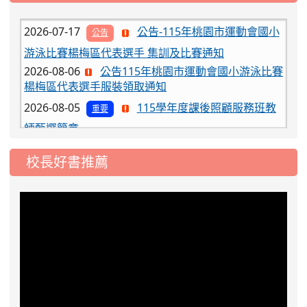
2026-07-17
公告-115年桃園市運動會國小
公告
游泳比賽楊梅區代表選手 集訓及比賽通知
2026-08-06
公告115年桃園市運動會國小游泳比賽
楊梅區代表選手服裝領取通知
2026-08-05
115學年度課後照顧服務班教
重要
師甄選簡章
2026-08-03
115學年度一、三、五年級常
重要
態編班結果公告
校長好書推薦
2026-07-31
學校對面建案申請8月份「施
公告
工車輛臨停」一案，請各位用路人留意
2026-07-17
公告-115年桃園市運動會國小
公告
游泳比賽楊梅區代表選手 集訓及比賽通知