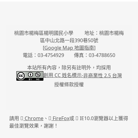
桃園市楊梅區楊明國民小學 地址：桃園市楊梅
區中山北路一段390巷50號
[
Google Map 地圖指南
]
電話：03-4754929 傳真：03-4788650
本站所有內容，除另有註明外，均採用
創用 CC 姓名標示-
非商業性 2.5 台灣
授權條款授權
請用
Chrome
、
FireFox
或
IE10.0瀏覽器以上獲得
最佳瀏覽效果，謝謝！