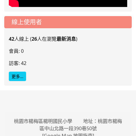
線上使用者
42
人線上 (
26
人在瀏覽
最新消息
)
會員: 0
訪客: 42
更多…
桃園市楊梅區楊明國民小學 地址：桃園市楊梅
區中山北路一段390巷50號
[
Google Map 地圖指南
]