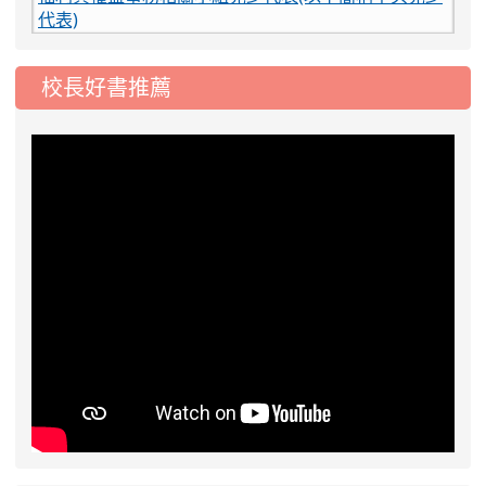
2026-07-29
2026桃園藝術巡演龍潭場-宋坤傳
活動
藝《酬神》擊樂表演
校長好書推薦
2026-07-29
台灣藝術館 學生音樂比賽
活動
2026-07-29
【rangu】115年度第二屆全國原
活動
住民族樂舞競賽
2026-07-29
2026全國古蹟日活動
活動
2026-07-29
行政院及衛生福利部兒童及少年
活動
福利與權益事務相關小組兒少代表(以下簡稱中央兒少
代表)
2026-07-29
2026桃園藝術巡演龍潭場-宋坤傳
活動
藝《酬神》擊樂表演