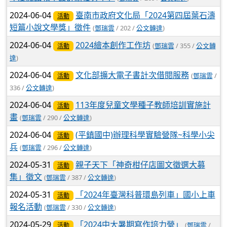
2024-06-04
臺南市政府文化局「2024第四屆葉石濤
活動
短篇小說文學獎」徵件
(
鄧瑞雲
/ 202 /
公文轉達
)
2024-06-04
2024繪本創作工作坊
(
鄧瑞雲
/ 355 /
公文轉
活動
達
)
2024-06-04
文化部擴大電子書計次借閱服務
(
鄧瑞雲
/
活動
336 /
公文轉達
)
2024-06-04
113年度兒童文學種子教師培訓實施計
活動
畫
(
鄧瑞雲
/ 290 /
公文轉達
)
2024-06-04
(平鎮國中)辦理科學實驗營隊~科學小尖
活動
兵
(
鄧瑞雲
/ 296 /
公文轉達
)
2024-05-31
親子天下「神奇柑仔店圖文徵選大募
活動
集」徵文
(
鄧瑞雲
/ 387 /
公文轉達
)
2024-05-31
「2024年臺灣科普環島列車」國小上車
活動
報名活動
(
鄧瑞雲
/ 330 /
公文轉達
)
2024-05-29
「2024中大暑期寫作培力營」
(
鄧瑞雲
/
活動