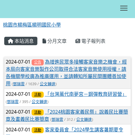
Tog
桃園市楊梅區楊明國民小學
:::
本站消息
分月文章
電子報列表
文章列表
2024-07-01
為增進民眾多接觸客家音樂之機會，經
公告
本局向客家音樂製作公司取得合法客家音樂使用授權，請
各機關學校廣為推廣運用，並請轉知所屬民間團體善加使
用
(
鄧瑞雲
/ 1639 /
公文轉達
)
2024-07-01
「台灣萬代南夢宮－鋼彈教育研習營」
活動
(
鄧瑞雲
/ 395 /
公文轉達
)
2024-07-01
「2024桃園客家義民祭」說義民比賽簡
活動
章及畫義民比賽簡章
(
鄧瑞雲
/ 312 /
公文轉達
)
2024-07-01
客家委員會「2024學生講客暑期夏令
活動