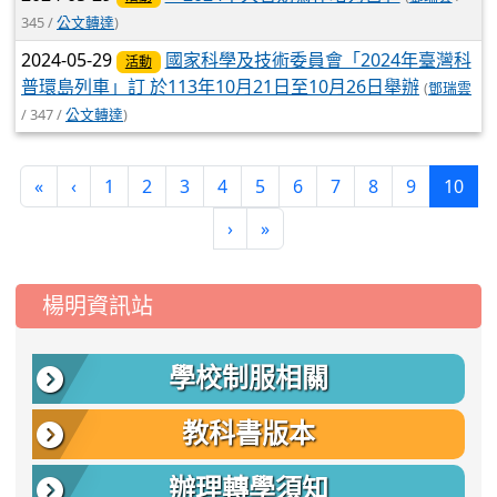
345 /
公文轉達
)
2024-05-29
國家科學及技術委員會「2024年臺灣科
活動
普環島列車」訂 於113年10月21日至10月26日舉辦
(
鄧瑞雲
/ 347 /
公文轉達
)
(cur
«
‹
1
2
3
4
5
6
7
8
9
10
›
»
:::
楊明資訊站
學校制服相關
教科書版本
辦理轉學須知