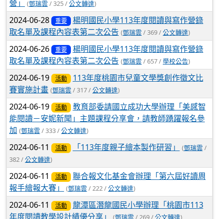
營」
(
鄧瑞雲
/ 325 /
公文轉達
)
2024-06-28
楊明國民小學113年度閱讀與寫作營錄
重要
取名單及課程內容表第二次公告
(
鄧瑞雲
/ 369 /
公文轉達
)
2024-06-26
楊明國民小學113年度閱讀與寫作營錄
重要
取名單及課程內容表第二次公告
(
鄧瑞雲
/ 657 /
學校公告
)
2024-06-19
113年度桃園市兒童文學獎創作徵文比
活動
賽實施計畫
(
鄧瑞雲
/ 317 /
公文轉達
)
2024-06-19
教育部委請國立成功大學辦理「美感智
活動
能閱讀－安妮新聞」主題課程分享會，請教師踴躍報名參
加
(
鄧瑞雲
/ 333 /
公文轉達
)
2024-06-11
「113年度親子繪本製作研習」
(
鄧瑞雲
/
活動
382 /
公文轉達
)
2024-06-11
聯合報文化基金會辦理「第六屆好讀周
活動
報手繪報大賽」
(
鄧瑞雲
/ 222 /
公文轉達
)
2024-06-11
龍潭區潛龍國民小學辦理「桃園市113
活動
年度閱讀教學設計績優分享」
(
鄧瑞雲
/ 269 /
公文轉達
)