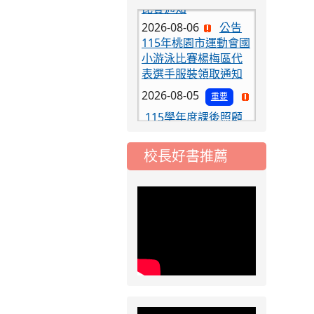
2026-08-06
公告
115年桃園市運動會國
小游泳比賽楊梅區代
表選手服裝領取通知
2026-08-05
重要
115學年度課後照顧
服務班教師甄選簡章
2026-08-03
重要
115學年度一、三、
校長好書推薦
五年級常態編班結果
公告
2026-07-31
公告
學校對面建案申請8
月份「施工車輛臨
停」一案，請各位用
路人留意
2026-07-17
公告
公告-115年桃園市運