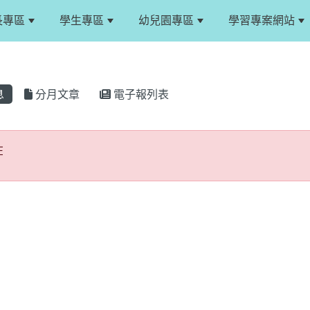
長專區
學生專區
幼兒園專區
學習專案網站
息
分月文章
電子報列表
不存在
在