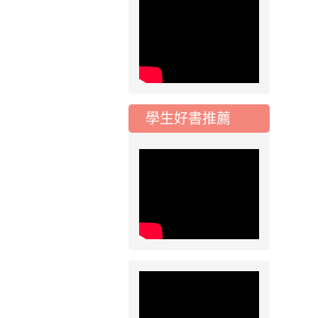
動會國小游泳比賽楊
梅區代表選手 集訓及
比賽通知
2026-08-06
公告
115年桃園市運動會國
小游泳比賽楊梅區代
表選手服裝領取通知
學生好書推薦
2026-08-05
重要
115學年度課後照顧
服務班教師甄選簡章
2026-08-03
重要
115學年度一、三、
五年級常態編班結果
公告
2026-07-31
公告
學校對面建案申請8
月份「施工車輛臨