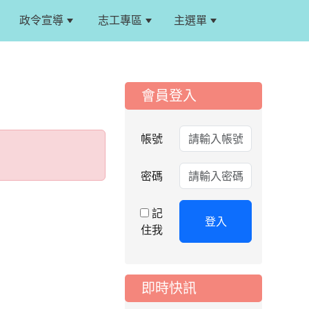
政令宣導
志工專區
主選單
:::
:::
會員登入
帳號
密碼
記
登入
住我
即時快訊