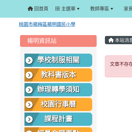
回首頁
主選單
教師專區
家
桃園市楊梅區楊明國民小學
:::
:::
楊明資訊站
本站消
文章
學校制服相關
文章不存
教科書版本
辦理轉學須知
校園行事曆
課程計畫