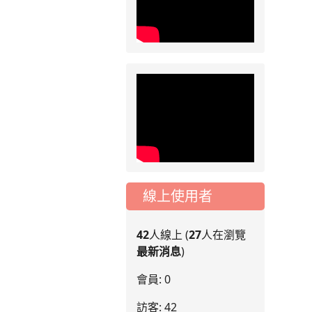
停」一案，請各位用
路人留意
2026-07-17
公告
公告-115年桃園市運
動會國小游泳比賽楊
梅區代表選手 集訓及
比賽通知
線上使用者
42
人線上 (
27
人在瀏覽
最新消息
)
會員: 0
訪客: 42