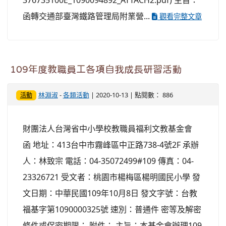
376735100E_1090094892_ATTACH2.pdf) 主旨：
函轉交通部臺灣鐵路管理局附業營...
觀看完整文章
109年度教職員工各項自我成長研習活動
林淵淑
-
各類活動
| 2020-10-13 | 點閱數： 886
活動
財團法人台灣省中小學校教職員福利文教基金會
函 地址：413台中市霧峰區中正路738-4號2F 承辦
人：林致宗 電話：04-35072499#109 傳真：04-
23326721 受文者：桃園市楊梅區楊明國民小學 發
文日期：中華民國109年10月8日 發文字號：台教
福基字第1090000325號 速別：普通件 密等及解密
條件或保密期限： 附件： 主旨：本基金會辦理109