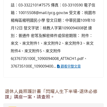
話：03-3322101#7575 傳真：03-3310590 電子信
箱：10015508@mail.tycg.gov.tw 受文者：桃園市
楊梅區楊明國民小學 發文日期：中華民國109年10
月12日 發文字號：桃教人字第1090094008號 速
別：普通件 密等及解密條件或保密期限： 附件：
來文、來文附件1、來文附件2、來文附件3、來文
附件4、來文附件5、來文附件
6(376735100E_1090094008_ATTACH1.pdf、
376735100E_109009400...
觀看完整文章
退休人員照護計畫「閃耀人生下半場-退休必修
課」講座一案，請查照。