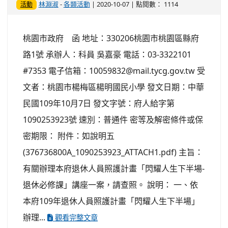
林淵淑
-
各類活動
| 2020-10-07 | 點閱數： 1114
活動
桃園市政府 函 地址：330206桃園市桃園區縣府
路1號 承辦人：科員 吳嘉豪 電話：03-3322101
#7353 電子信箱：10059832@mail.tycg.gov.tw 受
文者：桃園市楊梅區楊明國民小學 發文日期：中華
民國109年10月7日 發文字號：府人給字第
1090253923號 速別：普通件 密等及解密條件或保
密期限： 附件：如說明五
(376736800A_1090253923_ATTACH1.pdf) 主旨：
有關辦理本府退休人員照護計畫「閃耀人生下半場-
退休必修課」講座一案，請查照。 說明： 一、依
本府109年退休人員照護計畫「閃耀人生下半場」
辦理...
觀看完整文章