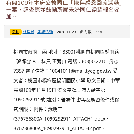
有關109年本府公教同仁「揪伴感恩回流活動」
一案，請查照並鼓勵所屬未婚同仁踴躍報名參
加。
林淵淑
-
各類活動
| 2020-11-23 | 點閱數： 991
活動
桃園市政府 函 地址：33001桃園市桃園區縣府路
1號 承辦人：科員 王菀貞 電話：(03)3322101分機
7357 電子信箱：10041011@mail.tycg.gov.tw 受
文者：桃園市楊梅區楊明國民小學 發文日期：中華
民國109年11月19日 發文字號：府人給字第
1090292911號 速別：普通件 密等及解密條件或保
密期限： 附件：說明三
(376736800A_1090292911_ATTACH1.docx、
376736800A_1090292911_ATTACH2.pdf、