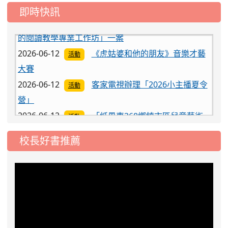
即時快訊
2026-06-12
《虎姑婆和他的朋友》音樂才藝
活動
大賽
2026-06-12
客家電視辦理「2026小主播夏令
活動
營」
2026-06-12
「紙風車368鄉鎮市區兒童藝術
活動
工程－永續啟航」兒童戲劇
2026-06-12
115年度弘揚孝道漫畫比賽、孝
競賽
道故事徵文比賽、Ü好攝影徵件比賽及IUHOW薪傳參
校長好書推薦
與獎
2026-06-12
轉知國立清華大學辦理「新世代
活動
的閱讀教學專業工作坊」一案
2026-06-12
《虎姑婆和他的朋友》音樂才藝
活動
大賽
2026-06-12
客家電視辦理「2026小主播夏令
活動