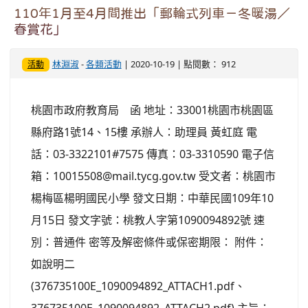
110年1月至4月間推出「郵輪式列車－冬暖湯／
春賞花」
林淵淑
-
各類活動
| 2020-10-19 | 點閱數： 912
活動
桃園市政府教育局 函 地址：33001桃園市桃園區
縣府路1號14、15樓 承辦人：助理員 黃虹庭 電
話：03-3322101#7575 傳真：03-3310590 電子信
箱：10015508@mail.tycg.gov.tw 受文者：桃園市
楊梅區楊明國民小學 發文日期：中華民國109年10
月15日 發文字號：桃教人字第1090094892號 速
別：普通件 密等及解密條件或保密期限： 附件：
如說明二
(376735100E_1090094892_ATTACH1.pdf、