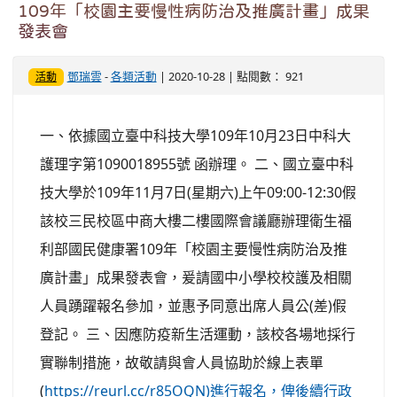
109年「校園主要慢性病防治及推廣計畫」成果
發表會
鄧瑞雲
-
各類活動
| 2020-10-28 | 點閱數： 921
活動
一、依據國立臺中科技大學109年10月23日中科大
護理字第1090018955號 函辦理。 二、國立臺中科
技大學於109年11月7日(星期六)上午09:00-12:30假
該校三民校區中商大樓二樓國際會議廳辦理衛生福
利部國民健康署109年「校園主要慢性病防治及推
廣計畫」成果發表會，爰請國中小學校校護及相關
人員踴躍報名參加，並惠予同意出席人員公(差)假
登記。 三、因應防疫新生活運動，該校各場地採行
實聯制措施，故敬請與會人員協助於線上表單
(
https://reurl.cc/r85OQN)進行報名，俾後續行政