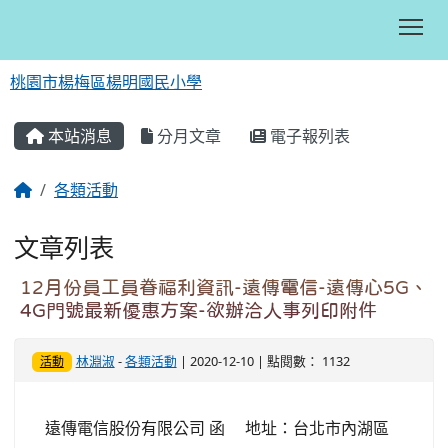
Tog
桃園市楊梅區楊明國民小學
:::
本站消息
分月文章
電子報列表
各類活動
文章列表
12月份員工員眷福利資訊-遠傳電信-遠傳心5G、
4G門號最新優惠方案-欲辦洽人事列印附件
林淵淑
-
各類活動
| 2020-12-10 | 點閱數： 1132
活動
遠傳電信股份有限公司 函 地址：台北市內湖區