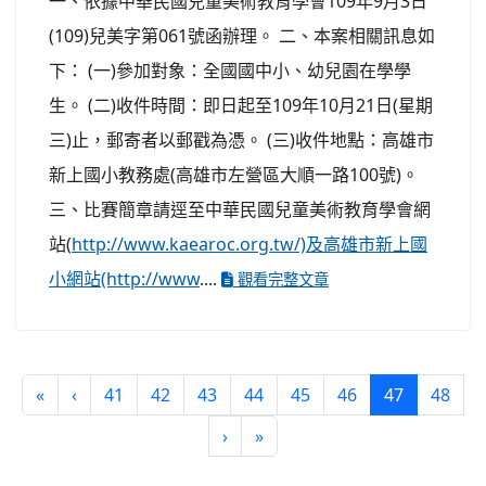
一、依據中華民國兒童美術教育學會109年9月3日
(109)兒美字第061號函辦理。 二、本案相關訊息如
下： (一)參加對象：全國國中小、幼兒園在學學
生。 (二)收件時間：即日起至109年10月21日(星期
三)止，郵寄者以郵戳為憑。 (三)收件地點：高雄市
新上國小教務處(高雄市左營區大順一路100號)。
三、比賽簡章請逕至中華民國兒童美術教育學會網
站(
http://www.kaearoc.org.tw/)及高雄市新上國
小網站(http://www
....
觀看完整文章
(current)
«
‹
41
42
43
44
45
46
47
48
›
»